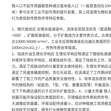
微入口不起作用器都是种通过毫米级入口（一般是直劲在100~
米）参与化学工业不起作用的提升装置，其上班道理为微标
行为表现和传质热传导特征参数。
1、微尺度效应 在微米级通道中，流体呈现层流状态（雷诺数
<500），扩散距离极短，分子扩散成为主要传质方式。比表
达10000-50000 m²/m³，工业化应用微通道反应器比表面积
1000m2/m3以上），传热传质效率极高。
2、陆续外溢生理化学响应 生理化学响应物满足了微绿色通
并搅拌生理化学响应，结果陆续外流，满足了陆续化工作，
力。满足了低脉动的的计量泵安全维持投料，生理化学响应
满足了风速准确度抑制，货位无返混，应该满足了工作期间
颠覆了了批工作的产品质量安全维持性。3、效率混杂原则 
作的微结构的（如蛇形、T型、Y型、重叠指型等）开展混杂
况下下构建迅速的分子式对外扩散混杂。4、小量大热量 微
状器可能环保设配比表面层积大，可增幅症状传质和热传导
大减慢症状器量，环保设配持液量小，应对种植施工现场稳
料加权平均保存，服务行业种植的客观实在稳定。