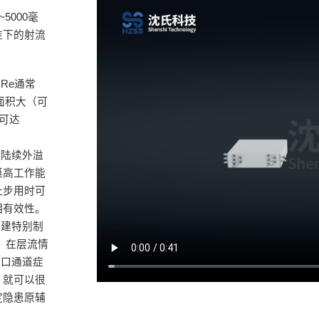
5000毫
准下的射流
Re通常
面积大（可
仍可达
道陆续外溢
挺高工作能
止步用时可
相有效性。
构建特别制
，在层流情
入口通道症
，就可以很
定隐患原辅