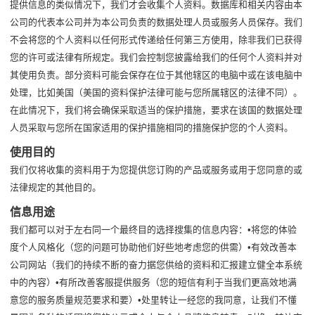
提供信息的类似情况下，我们才会收集个人资料。数据库和相关内容由本
公司的代表本公司并为本公司负责的数据处理人员或服务人员保存。我们
不会将您的个人资料以任何形式传递给任何第三方使用，除非我们已获得
您的许可或法律有所规定。我们会控制您披露给我们的任何个人资料并对
其使用负责。部分资料可能会保存在位于其他辖区的电脑中或在该电脑中
处理，比如美国（美国的资料保护法律可能与您所属辖区的法律不同）。
在此情况下，我们将会确保采取适当的保护措施，要求在该国的数据处理
人员采取与您所在国家适用的保护措施相同的措施保护您的个人资料。
使用目的
我们仅将收集的资料用于为您提供您订购的产品或服务或用于您同意的或
法律规定的其他目的。
信息用途
我们都可以对于左右同一个最终目的选择搜集的信息内容：•将您的体验
度个人风格化（您的问题可协助他们好些地考虑您的供需）•有效改善本
公司网站（我们的持续不断的奋力据您供给的资料和汇报建立健全本系统
中的內容）•有所改善客服提供服务（您的短信有利于当我们更高效地满
意您的服务质量规范要求和要）•处里转让一经您的我同意，让我们不懂