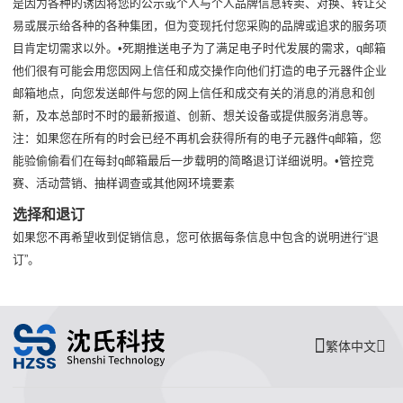
是因为各种的诱因将您的公示或个人与个人品牌信息转卖、对换、转让交
易或展示给各种的各种集团，但为变现托付您采购的品牌或追求的服务项
目肯定切需求以外。•死期推送电子为了满足电子时代发展的需求，q邮箱
他们很有可能会用您因网上信任和成交操作向他们打造的电子元器件企业
邮箱地点，向您发送邮件与您的网上信任和成交有关的消息的消息和创
新，及本总部时不时的最新报道、创新、想关设备或提供服务消息等。
注：如果您在所有的时会已经不再机会获得所有的电子元器件q邮箱，您
能验偷偷看们在每封q邮箱最后一步载明的简略退订详细说明。•管控竞
赛、活动营销、抽样调查或其他网环境要素
选择和退订
如果您不再希望收到促销信息，您可依据每条信息中包含的说明进行“退
订”。
繁体中文