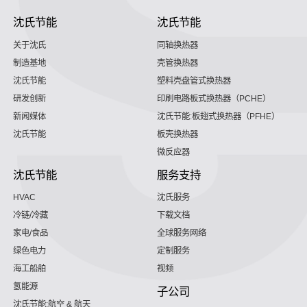
沈氏节能
沈氏节能
关于沈氏
同轴换热器
制造基地
壳管换热器
沈氏节能
塑料壳盘管式换热器
研发创新
印刷电路板式换热器（PCHE）
新闻媒体
沈氏节能:板翅式换热器（PFHE）
沈氏节能
板壳换热器
微反应器
沈氏节能
服务支持
HVAC
沈氏服务
冷链/冷藏
下载文档
家电/食品
全球服务网络
绿色电力
定制服务
海工船舶
视频
氢能源
子公司
沈氏节能:航空 & 航天