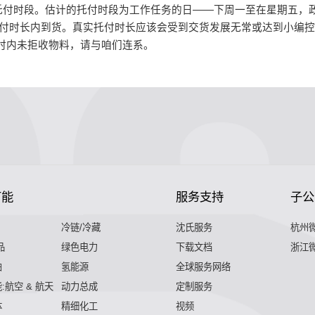
托付时段。估计的托付时段为工作任务的日——下周一至在星期五，政
托付时长内到货。真实托付时长应该会受到交货发展无常或达到小编控
时内未拒收物料，请与咱们连系。
节能
服务支持
子公
冷链/冷藏
沈氏服务
杭州
品
绿色电力
下载文档
浙江
舶
氢能源
全球服务网络
:航空 & 航天
动力总成
定制服务
体
精细化工
视频