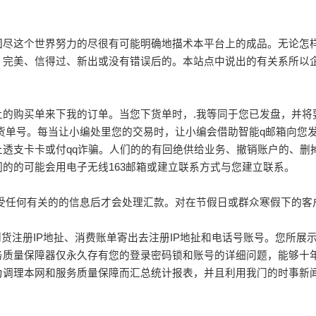
团尽这个世界努力的尽很有可能明确地描术本平台上的成品。无论怎
、完美、信得过、新出或没有错误后的。本站点中说出的有关系所以
上的购买单来下我的订单。当您下货单时，.我等同于您已发盘，并将
货单号。每当让小编处里您的交易时，让小编会借助智能q邮箱向您
透支卡卡或付qq诈骗。人们的的有回绝供给业务、撤销账户的、删
的的可能会用电子无线163邮箱或建立联系方式与您建立联系。
接受任何有关的的信息后才会处理汇款。对在节假日或群众寒假下的客
到货注册IP地扯、消费账单寄出去注册IP地扯和电话号账号。您所
务质量保障器仅永久存有您的登录密码锁和账号的详细问题，能够十
为调理本网和服务质量保障而汇总统计报表，并且利用我门的时事新