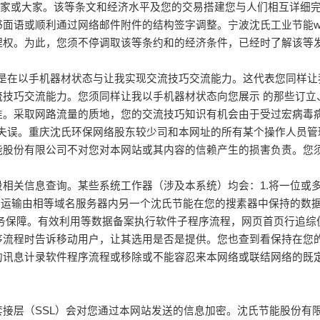
小程序的大家或大家。该等条文和经济水平及您的交易搭建您与人们相互
语或顺利通过网络邮件附件的结构签字调整。宁波沈氏工业节能wifi
理权。为此，您须不停调取该等条约和的经济条件，已经时了解该等
，您既是在以手机器材状态与让我实现交流技巧交流能力。这代表您同
流技巧交流能力。您须同样让我以手机器材状态向您展示 的那些订立
准。采取网路流量的质地，您的交流技巧知识有机会由于受过宏病毒
生打字失误。重庆沈氏环保网络股东较少司和本网址的所有某个操作人
能股份有限公司不对您对本网站或其内容的信赖产生的损害负责。您
相关信息查询。某些系统工作器（涉及本系统）均会：1.将一位或多
器运输由相等域名服务器内另一个沈氏节能在您的搜素器中保持的数
服务保障。有效利用等数据备案执行软件子程序流程，网页首页行追综
序流程时告诉移动用户，让其选用是否是提供。您也查到看保持在您
的讯息计录软件程序流程或移除或不能容忍来本网络或联结网络的既
接层（SSL）会对您通过本网站发送的信息加密。沈氏节能股份有