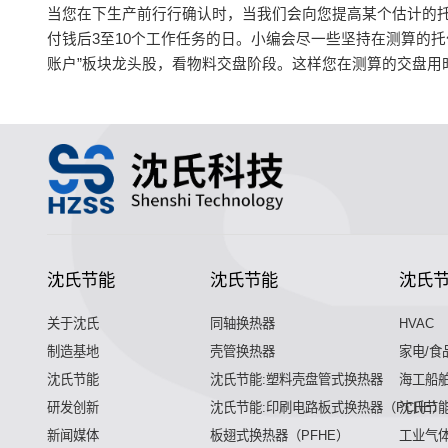
当您在下生产前行行确认时，当我们会向您提高某个估计的
付钱后3至10个工作任务的日。小编会尽一些坚持在测算的
账户”板块龙头股，看物料交盘阶段。这样您在测算的交盘用
沈氏节能
沈氏节能
沈氏
关于沈氏
同轴换热器
HVAC
制造基地
壳管换热器
家电/食
沈氏节能
沈氏节能:塑料壳盘管式换热器
海工船
研发创新
沈氏节能:印刷电路板式换热器（PCHE）
沈氏节能
新闻媒体
板翅式换热器（PFHE）
工业气