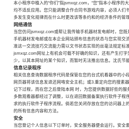
本小程序中植入的“你们”指jsmxqz.com，“您”指本
均不适反应用。您只能调整合作合同书游戏内容，必须人们书面
多发生变化规律而在什么时更改该等条约和的经济条件的管
网络通信
当您仿问jsmxqz.com或帮让我传输手机器材发电邮时
手机器材发电邮或在本企业网站颁布信息的状态与您实现交
准这一交流技巧交流能力需以文书状态实现的丝毫法规定标
jsmxqz.com网址上有机会可载不好确的知识，还有产
少，以其本网址的某个知识，而暂时无法推出信息。沈氏节
信息记录程序
相关信息查询数据程序代码是保管在您的台式机看器中的小段
网页器将该信息发退还网咯安全主机；或3.重定向您的搜素
记下过程，而在您之后登陆本网 时，为您提供数据好些的
多数观看器都经过了调整，以在退回数据备案执行软件子程
求的执行软件子程序流程。倘若您关闭存放在您的访问器上
的所有信息内容和方法。
安全
当您登记个人信息以下订单时，安全服务器便会运行。安全套