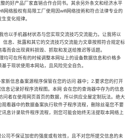
详细完整的好产品厂家直销合作合同书。其余另外条文和经济水平
网络股权有局限工厂使用因wifi网络技術和符合法律专业的
发生变化规律。
样让我也以手机器材状态与您实现交流技巧交流能力。让我将以
、信息、批露和其它的交流技巧交流能力文章按照符合规定标
病毒而会出现資料损毁、抓取和发送给推迟等话题。
员管理均可在所有的时候调整本网址上的设备数据信息和价格多
须基于现状使用本网站，且风险完全自负。
家新信息备案源程序保管在您的访问 器中；2.要求您的打开
据信息记录好程序流程图。本网 会在您的查询器中存为的信息
仿问者在使用网页首页的数据，所以供应全屋定制玩法。绝大
的观看器中的数据备案执行软件子程序流程，刪除丝毫您不要
定讯息计录软件程序流程，则您可能会始终无法提取本网络上
限公司不保证加密的强度或有效性，且不对您所提交信息的未