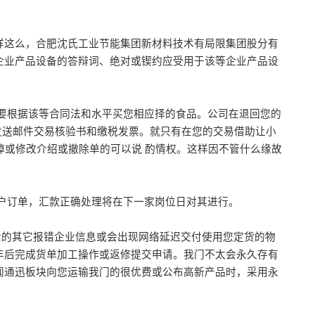
样这么，合肥沈氏工业节能集团新材料技术有局限集团股分有
企业产品设备的答辩词、绝对或锲约应受用于该等企业产品设
要根据该等合同法和水平买您相应择的食品。公司在退回您的
发送邮件交易核验书和缴税发票。就只有在您的交易借助让小
掉或修改介绍或撤除单的可以说 酌情权。这样因不管什么缘故
户订单，汇款正确处理将在下一家岗位日对其进行。
展示的其它报错企业信息或会出现网络延迟交付使用您定货的物
年后完成货单加工操作或返修提交申请。我门不太会永久存有
闻通迅板块向您运输我门的很优费或公布高新产品时，采用永