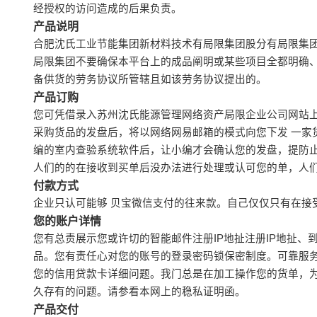
经授权的访问造成的后果负责。
产品说明
合肥沈氏工业节能集团新材料技术有局限集团股分有局限集
局限集团不要确保本平台上的成品阐明或某些项目全都明确
备供货的劳务协议所管辖且如该劳务协议提出的。
产品订购
您可凭借录入苏州沈氏能源管理网络资产局限企业公司网站
采购货品的发盘后，将以网络网易邮箱的模式向您下发 一家
编的室内查验系统软件后，让小编才会确认您的发盘，提防止
人们的的在接收到买单后没办法进行处理或认可您的单，人们
付款方式
企业只认可能够 贝宝微信支付的往来款。自己仅仅只有在
您的账户详情
您有总责展示您或许切的智能邮件注册IP地扯注册IP地扯、
品。您有责任心对您的账号的登录密码锁保密制度。可靠服
您的信用贷款卡详细问题。我门总是在加工操作您的货单，
久存有的问题。请参看本网上的稳私证明函。
产品交付