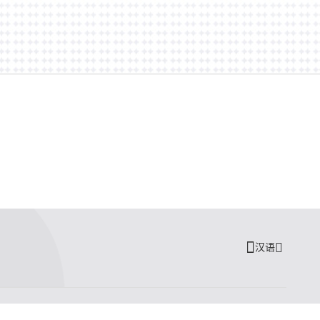
汉语
司
学习你们