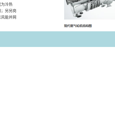
成为冷热
用；另另岗
来风能并网